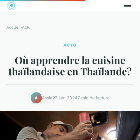
Accueil
›
Actu
ACTU
Où apprendre la cuisine
thaïlandaise en Thaïlande?
Assia
27 juin 2024
7 min de lecture
A