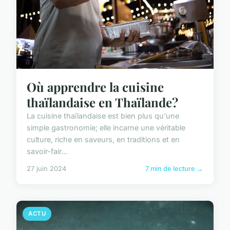
Où apprendre la cuisine
thaïlandaise en Thaïlande?
La cuisine thaïlandaise est bien plus qu'une
simple gastronomie; elle incarne une véritable
culture, riche en saveurs, en traditions et en
savoir-fair...
27 juin 2024
7 min de lecture →
ACTU