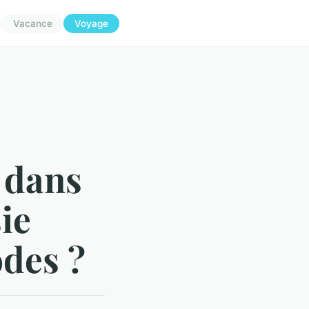
Vacance
Voyage
f dans
ie
odes ?