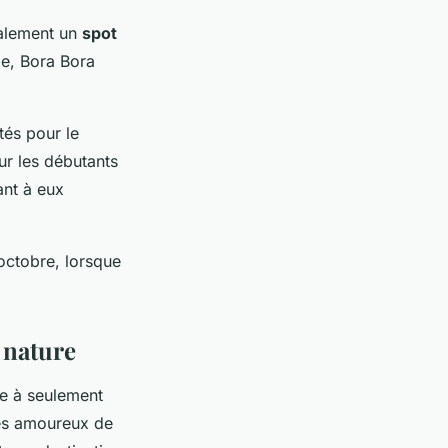
galement un
spot
le, Bora Bora
tés pour le
ur les débutants
ant à eux
 octobre, lorsque
 nature
ée à seulement
les amoureux de