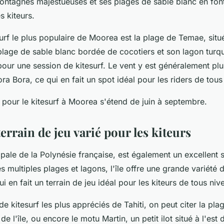
montagnes majestueuses et ses plages de sable blanc en font
s kiteurs.
urf le plus populaire de Moorea est la plage de Temae, situé
 plage de sable blanc bordée de cocotiers et son lagon turqu
pour une session de kitesurf. Le vent y est généralement plus
ra Bora, ce qui en fait un spot idéal pour les riders de tous
 pour le kitesurf à Moorea s'étend de juin à septembre.
terrain de jeu varié pour les kiteurs
incipale de la Polynésie française, est également un excellent 
es multiples plages et lagons, l'île offre une grande variété
ui en fait un terrain de jeu idéal pour les kiteurs de tous niv
de kitesurf les plus appréciés de Tahiti, on peut citer la pl
de l'île, ou encore le motu Martin, un petit ilot situé à l'est d