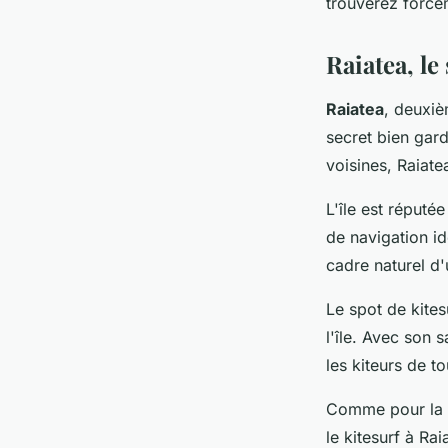
trouverez forcé
Raiatea, le
Raiatea
, deuxiè
secret bien gard
voisines, Raiate
L'île est réputé
de navigation id
cadre naturel d'
Le spot de kites
l'île. Avec son s
les kiteurs de t
Comme pour la ma
le kitesurf à Ra