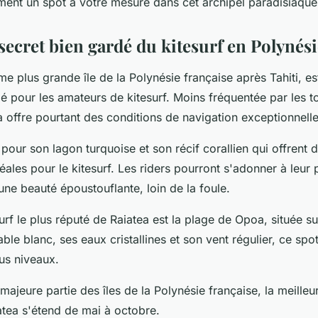
ment un spot à votre mesure dans cet archipel paradisiaque
 secret bien gardé du kitesurf en Polynés
me plus grande île de la Polynésie française après Tahiti, es
é pour les amateurs de kitesurf. Moins fréquentée par les t
a offre pourtant des conditions de navigation exceptionnelle
e pour son lagon turquoise et son récif corallien qui offrent 
éales pour le kitesurf. Les riders pourront s'adonner à leur
une beauté époustouflante, loin de la foule.
urf le plus réputé de Raiatea est la plage de Opoa, située su
able blanc, ses eaux cristallines et son vent régulier, ce spo
ous niveaux.
jeure partie des îles de la Polynésie française, la meilleu
iatea s'étend de mai à octobre.