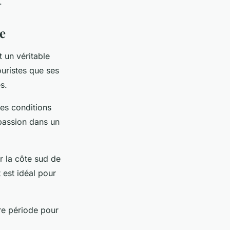
.
ie
t un véritable
ouristes que ses
s.
des conditions
 passion dans un
r la côte sud de
t est idéal pour
re période pour