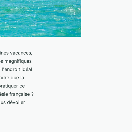
aines vacances,
ses magnifiques
l'endroit idéal
endre que la
ratiquer ce
sie française ?
ous dévoiler