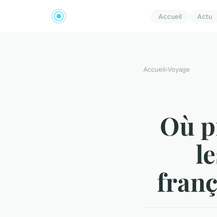
Accueil
Actu
Accueil
›
Voyage
Où pr
l
franç