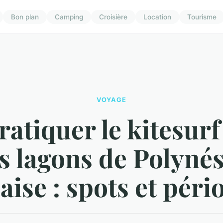
Bon plan
Camping
Croisière
Location
Tourisme
VOYAGE
atiquer le kitesur
es lagons de Polynés
aise : spots et péri