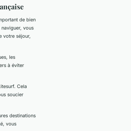
rançaise
important de bien
z naviguer, vous
 votre séjour,
es, les
ers à éviter
itesurf. Cela
ous soucier
ures destinations
té, vous