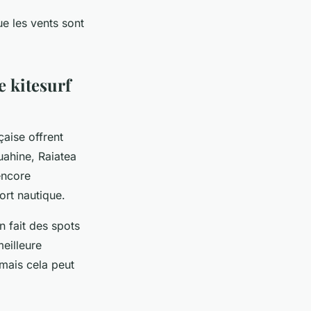
ue les vents sont
e kitesurf
çaise offrent
uahine, Raiatea
encore
ort nautique.
n fait des spots
eilleure
 mais cela peut