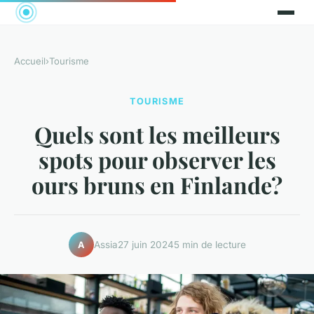
Accueil
›
Tourisme
TOURISME
Quels sont les meilleurs
spots pour observer les
ours bruns en Finlande?
Assia
27 juin 2024
5 min de lecture
A