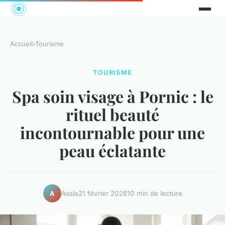
Accueil
›
Tourisme
TOURISME
Spa soin visage à Pornic : le
rituel beauté
incontournable pour une
peau éclatante
Assia
21 février 2026
10 min de lecture
A